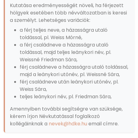
Kutatása eredményességét növeli, ha férjezett
hölgyek esetében több névváltozatban is keresi
a személyt. Lehetséges variációk:
a férj teljes neve, a házasságra utaló
toldással, pl. Weiss Mórné,
a férj családneve a házasságra utaló
toldással, majd teljes leánykori név, pl.
Weissné Friedman Sára,
férj családneve a házasságra utaló toldással,
majd a leánykori utónév, pl. Weissné Sára,
férj családneve után leánykori utónév, pl.
Weiss Sára,
teljes leánykori név, pl. Friedman Sára,
Amennyiben további segítségre van szüksége,
kérem írjon Névkutatással foglalkozó
kollégáinknak a
nevek@hdke.hu
email címre.